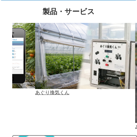
製品・サービス
あぐり換気くん
あぐ